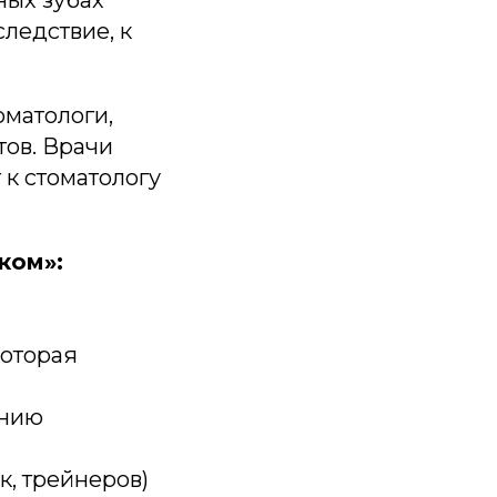
чных зубах
следствие, к
оматологи,
ов. Врачи
 к стоматологу
ком»:
которая
анию
к, трейнеров)