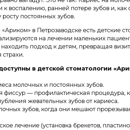
ё равно выпадут. Это не так! Кариес на моло
 к воспалению, ранней потере зубов и, как 
 росту постоянных зубов.
 «Ариком» в Петрозаводске есть детские ст
ализируются на лечении маленьких пациент
находить подход к детям, превращая визит
 страхи.
 доступны в детской стоматологии «Ари
еса молочных и постоянных зубов.
я фиссур — профилактическая процедура, 
убления жевательных зубов от кариеса.
лочных зубов, когда они мешают прорезыв
кое лечение (установка брекетов, пластино