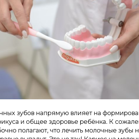
чных зубов напрямую влияет на формиров
рикуса и общее здоровье ребёнка. К сожал
очно полагают, что лечить молочные зубы н