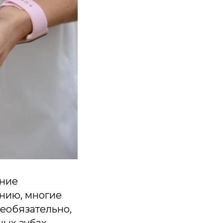
ание
ению, многие
еобязательно,