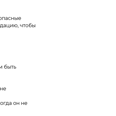
зопасные
едацию, чтобы
м быть
 не
огда он не