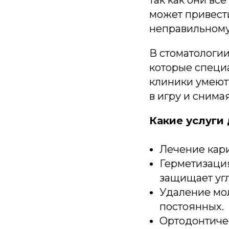
так как они вс
может привести
неправильному
В стоматологии
которые специ
клиники умеют 
в игру и снимая
Какие услуги
Лечение кари
Герметизаци
защищает угл
Удаление мо
постоянных.
Ортодонтичес