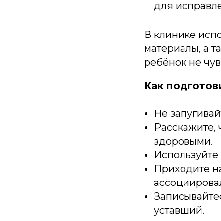
для исправле
В клинике исп
материалы, а т
ребёнок не чув
Как подготови
Не запугивай
Расскажите, 
здоровыми.
Используйте 
Приходите на
ассоциировал
Записывайтес
уставший.