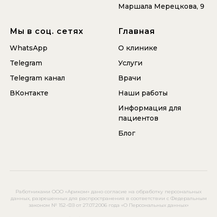
Маршала Мерецкова, 9
Мы в соц. сетях
Главная
WhatsApp
О клинике
Telegram
Услуги
Telegram
канал
Врачи
ВКонтакте
Наши работы
Информация для
пациентов
Блог
Работниками ООО «Ариком» дано согласие на обработку персональных
данных, разрешенных для распространения в соответствии с Федеральным
законом № 152-ФЗ от 27.07.2006 года «О Персональных данных»