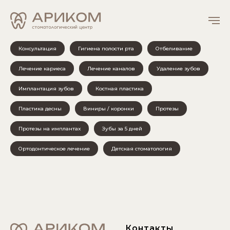
Консультация
Гигиена полости рта
Отбеливание
Лечение кариеса
Лечение каналов
Удаление зубов
Имплантация зубов
Костная пластика
Пластика десны
Виниры / коронки
Протезы
Протезы на имплантах
Зубы за 5 дней
Ортодонтическое лечение
Детская стоматология
Контакты