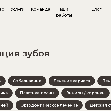
ас
Услуги
Команда
Наши
Блог
работы
ция зубов
а
Отбеливание
Лечение кариеса
Леч
тика
Пластика десны
Виниры / коронки
дней
Ортодонтическое лечение
Детская 