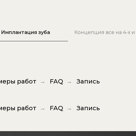
Имплантация зуба
Концепция все на 4-х и 
меры работ
FAQ
Запись
→
→
меры работ
FAQ
Запись
→
→